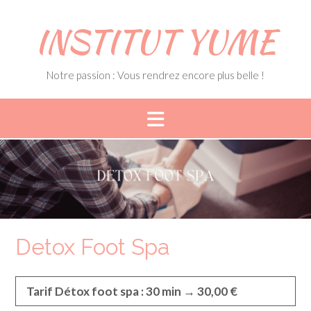
Skip
to
INSTITUT YUME
content
Notre passion : Vous rendrez encore plus belle !
Detox Foot Spa
Tarif Détox foot spa : 30 min → 30,00 €