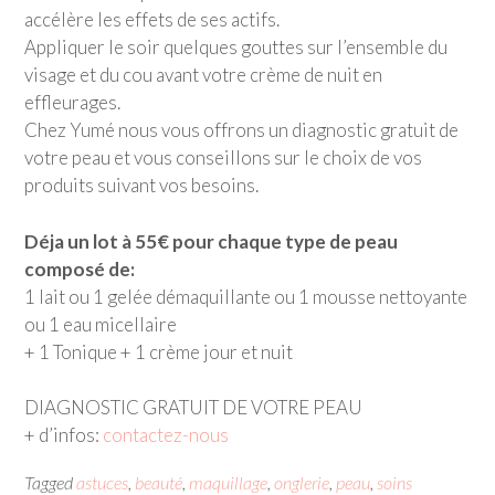
accélère les effets de ses actifs.
Appliquer le soir quelques gouttes sur l’ensemble du
visage et du cou avant votre crème de nuit en
effleurages.
Chez Yumé nous vous offrons un diagnostic gratuit de
votre peau et vous conseillons sur le choix de vos
produits suivant vos besoins.
Déja un lot à 55€ pour chaque type de peau
composé de:
1 lait ou 1 gelée démaquillante ou 1 mousse nettoyante
ou 1 eau micellaire
+ 1 Tonique + 1 crème jour et nuit
DIAGNOSTIC GRATUIT DE VOTRE PEAU
+ d’infos:
contactez-nous
Tagged
astuces
,
beauté
,
maquillage
,
onglerie
,
peau
,
soins