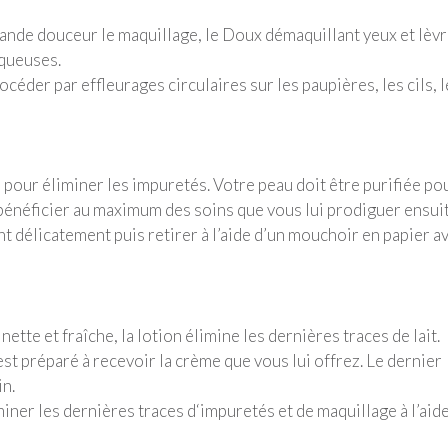
rande douceur le maquillage, le Doux démaquillant yeux et lèv
uqueuses.
céder par effleurages circulaires sur les paupières, les cils, l
 pour éliminer les impuretés. Votre peau doit être purifiée po
 bénéficier au maximum des soins que vous lui prodiguer ensuit
nt délicatement puis retirer à l’aide d’un mouchoir en papier a
te et fraîche, la lotion élimine les dernières traces de lait.
est préparé à recevoir la crème que vous lui offrez. Le dernier
in.
miner les dernières traces d‘impuretés et de maquillage à l’aid