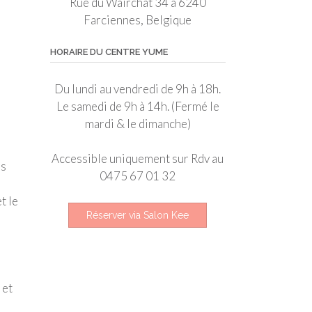
Rue du Wairchat 34 à 6240
Farciennes, Belgique
HORAIRE DU CENTRE YUME
Du lundi au vendredi de 9h à 18h.
Le samedi de 9h à 14h. (Fermé le
mardi & le dimanche)
Accessible uniquement sur Rdv au
es
0475 67 01 32
t le
Réserver via Salon Kee
 et