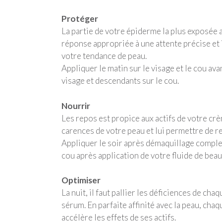
Protéger
La partie de votre épiderme la plus exposée 
réponse appropriée à une attente précise et i
votre tendance de peau.
Appliquer le matin sur le visage et le cou a
visage et descendants sur le cou.
Nourrir
Les repos est propice aux actifs de votre cr
carences de votre peau et lui permettre de r
Appliquer le soir après démaquillage complet
cou après application de votre fluide de bea
Optimiser
La nuit, il faut pallier les déficiences de cha
sérum. En parfaite affinité avec la peau, chaq
accélère les effets de ses actifs.